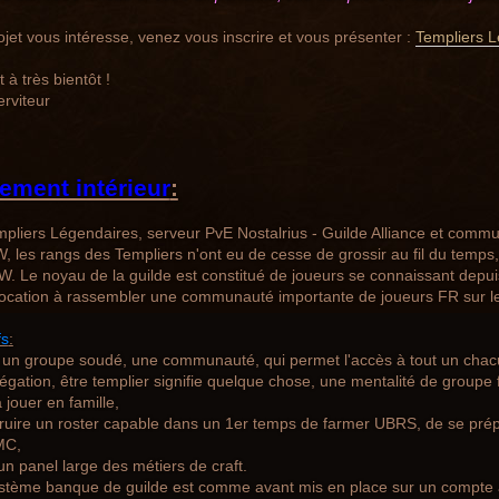
rojet vous intéresse, venez vous inscrire et vous présenter :
Templiers 
 à très bientôt !
erviteur
ement intérieur
:
pliers Légendaires, serveur PvE Nostalrius - Guilde Alliance et comm
 les rangs des Templiers n'ont eu de cesse de grossir au fil du temps
. Le noyau de la guilde est constitué de joueurs se connaissant depu
vocation à rassembler une communauté importante de joueurs FR sur le
fs
:
 un groupe soudé, une communauté, qui permet l'accès à tout un chacu
négation, être templier signifie quelque chose, une mentalité de groupe f
à jouer en famille,
ruire un roster capable dans un 1er temps de farmer UBRS, de se prép
MC,
 un panel large des métiers de craft.
ystème banque de guilde est comme avant mis en place sur un compte