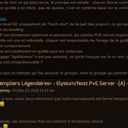
e de tout ce qui peut servir, le principe est simple : chacun donne com
 ce qu'elle a en stock, pas de quotas, c'est un système basé sur la conf
ons
:
e level 60, uniquement du "fresh start" de la part des joueurs, ce qui pe
s du levelling.
P est strictement optionnel et personnel, les soirées PvE seront toujours
ilde est une et indivisible, chacun est responsable de l'image de la gui
on comportement ;
ue principalement en guilde pour les instances
ngage "kipiklézieux" n'est pas autorisé, on parle français sur le cc vert
a soit compréhensible !!
st pas un individu qui fait avancer le groupe, mais le groupe qui perme
Templiers Légendaires> - Elysium/Nost.PvE.Server -[A] 
lyking
» Fri Dec 23, 2016 10:12 am
 à tous, nous vous informons que notre recrutement est fermé tempor
ybody, we announce that recruitment is temporary closed
ks