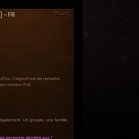
] - FR
ui, l'objectif est de remettre
sur serveur PvE.
également. Un groupe, une famille,
mais personne derrière eux !