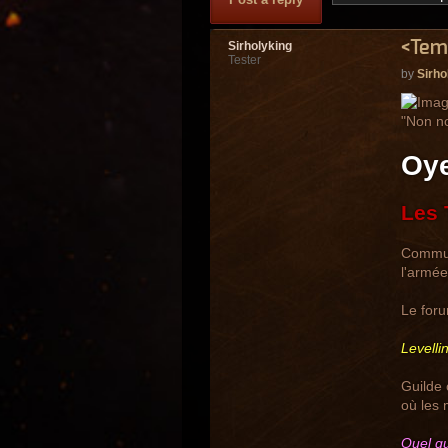
<Temp
Sirholyking
Tester
by
Sirho
"Non no
Oye
Les 
Communa
l'armé
Le foru
Levelli
Guilde 
où les 
Quel qu