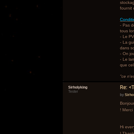
stockag
fournit
Conditi
- Pas d
tous lor
- Le PV
- La gu
dans s
- On jo
- Le la
que cel
"ce n'e
Re: <
Sirholyking
Tester
by
Sirho
Bonjour
! Merci
Hi ever
! Than