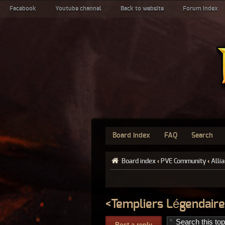
Facebook
Youtube channel
Back to website
Forum index
Board index
FAQ
Search
Board index
‹
PVE Community
‹
Alli
<Templiers Légendaire
Post a reply