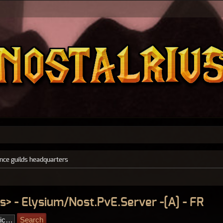
ance guilds headquarters
s> - Elysium/Nost.PvE.Server -[A] - FR