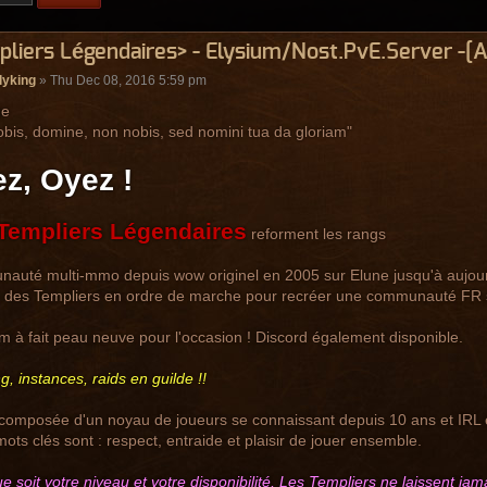
liers Légendaires> - Elysium/Nost.PvE.Server -[A
lyking
» Thu Dec 08, 2016 5:59 pm
bis, domine, non nobis, sed nomini tua da gloriam"
z, Oyez !
Templiers Légendaires
reforment les rangs
uté multi-mmo depuis wow originel en 2005 sur Elune jusqu'à aujourd'h
e des Templiers en ordre de marche pour recréer une communauté FR 
m à fait peau neuve pour l'occasion ! Discord également disponible.
ng, instances, raids en guilde !!
composée d'un noyau de joueurs se connaissant depuis 10 ans et IRL 
mots clés sont : respect, entraide et plaisir de jouer ensemble.
e soit votre niveau et votre disponibilité, Les Templiers ne laissent ja