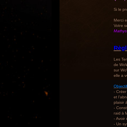
Si le p
Merci et
Votre s
Mathys
Règl
Les Tem
de WoW,
sur WoW
elle a 
Objecti
- Créer
et l'ab
plaisir 
- Const
raid à 
- Avoir
- Un s